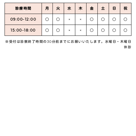
診療時間
月
火
水
木
金
土
日
祝
09:00-12:00
○
○
×
×
○
○
○
○
15:00-18:00
○
○
×
×
○
○
○
○
※受付は診察終了時間の30分前までにお願いいたします。水曜日・木曜日
休診