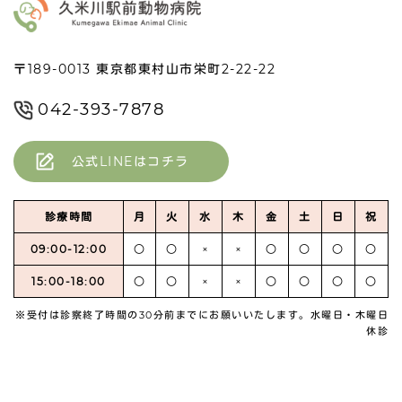
〒189-0013 東京都東村山市栄町2-22-22
042-393-7878
公式LINEはコチラ
診療時間
月
火
水
木
金
土
日
祝
09:00-12:00
○
○
×
×
○
○
○
○
15:00-18:00
○
○
×
×
○
○
○
○
※受付は診察終了時間の30分前までにお願いいたします。水曜日・木曜日
休診