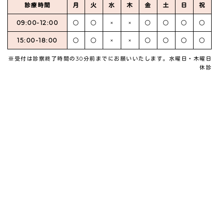
診療時間
月
火
水
木
金
土
日
祝
09:00-12:00
○
○
×
×
○
○
○
○
15:00-18:00
○
○
×
×
○
○
○
○
※受付は診察終了時間の30分前までにお願いいたします。水曜日・木曜日
休診